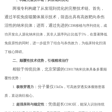
两项专利构建了从发现到优化的完整技术链。首先，
通过羊驼免疫噬菌体展示技术，筛选出具有高效靶向杀伤
活性的纳米抗体；进而，通过先进的
CDR移植与序列优化，成
功开发出人源化纳米抗体，其非人源序列占比低于5%，在显著降低
免疫原性的同时，进一步提升了结合与杀伤效力，为临床转化扫清
了核心障碍。
二、
颠覆性技术优势，引领精准治疗
相较于传统抗体，北京荣瑷的
CDH17纳米抗体具备多重颠
覆性优势：
：分子量仅
1.
极致穿透力
15kDa，可高效穿透实体瘤致密基
质，直达病灶核心。
：凭借超长
2.
超强亲和与稳定性
CDR3区，能深入识别传统