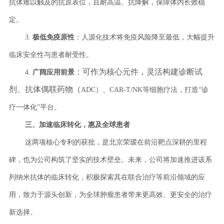
抗体难以触及的抗原表位，且耐高温、抗降解，保障体内长效稳
定。
3.
极低免疫原性
：人源化技术将免疫风险降至最低，大幅提升
临床安全性与患者耐受性。
：可作为核心元件，灵活构建诊断试
4.
广阔应用前景
剂、抗体偶联药物（
ADC）、CAR-T/NK等细胞疗法，打造“诊
疗一体化”平台。
三、
加速临床转化，惠及全球患者
这两项核心专利的获批，是北京荣瑷在前沿靶点深耕的里程
碑，也为公司构筑了坚实的技术壁垒。未来，公司将加速推进该系
列纳米抗体的临床转化，积极探索其在联合治疗等前沿领域的应
用，致力于源头创新，为全球肿瘤患者带来更高效、更安全的治疗
新选择。